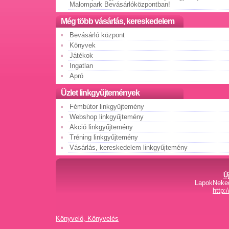
Malompark Bevásárlóközpontban!
Még több vásárlás, kereskedelem
Bevásárló központ
Könyvek
Játékok
Ingatlan
Apró
Üzlet linkgyűjtemények
Fémbútor linkgyűjtemény
Webshop linkgyűjtemény
Akció linkgyűjtemény
Tréning linkgyűjtemény
Vásárlás, kereskedelem linkgyűjtemény
Ú
LapokNeked
http:
Könyvelő, Könyvelés