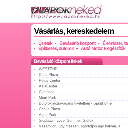
Vásárlás, kereskedelem
Üzletek
Bevásárló központ
Élelmiszer, ita
Építkezés, bútorok
Autó-Motor, kiegészítők
Bevásárló központ linkek
WESTEND
Duna Plaza
Pólus Center
AsiaCenter
Campona
Mom Park
Bútorok extravagáns kivitelben - SpiritHome
Corvin Plaza
Agria Park
Siópláza - Love. Summer. Siófok.
Vásároljon, ügyintézzen, sportoljon egy helyen, a